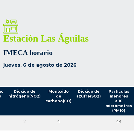
Estación Las Águilas
IMECA horario
jueves, 6 de agosto de 2026
no
Dióxido de
Monóxido
Dióxido de
Partículas
)
nitrógeno(NO2)
de
azufre(SO2)
menores
carbono(CO)
a 10
micrómetros
(PM10)
2
4
44